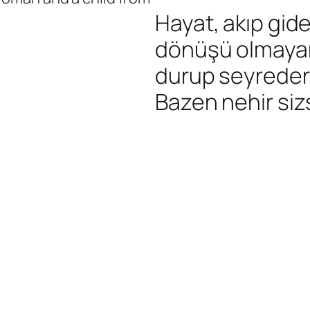
Hayat, akıp gide
dönüşü olmayan 
durup seyreders
Bazen nehir sizs