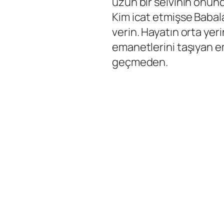
uzun bir selvinin önün
Kim icat etmişse Babal
verin. Hayatın orta yer
emanetlerini taşıyan 
geçmeden.