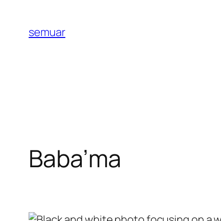
İçeriğe
geç
semuar
Baba’ma